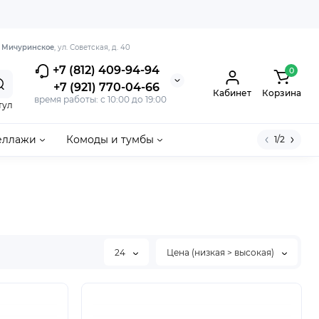
. Мичуринское
, ул. Советская, д. 40
+7 (812) 409-94-94
0
+7 (921) 770-04-66
Кабинет
Корзина
время работы: с 10:00 до 19:00
тул
еллажи
Комоды и тумбы
1/2
24
Цена (низкая > высокая)