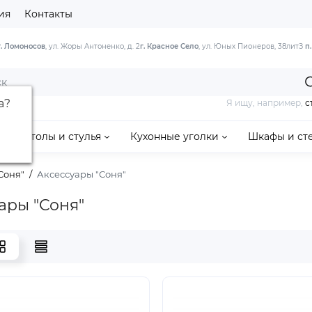
ия
Контакты
г. Ломоносов
, ул. Жоры Антоненко, д. 2
г. Красное Село
, ул. Юных Пионеров, 38литЗ
п
а
?
Я ищу, например,
с
Столы и стулья
Кухонные уголки
Шкафы и ст
Соня"
Аксессуары "Соня"
ары "Соня"