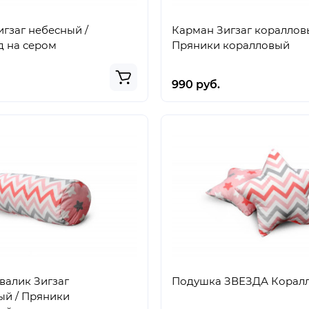
гзаг небесный /
Карман Зигзаг кораллов
д на сером
Пряники коралловый
990 руб.
валик Зигзаг
Подушка ЗВЕЗДА Корал
ый / Пряники