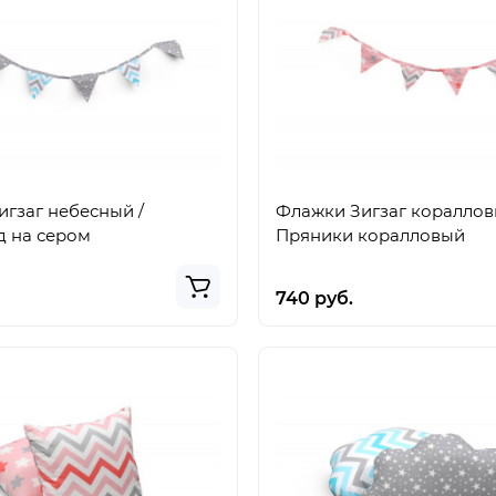
гзаг небесный /
Флажки Зигзаг кораллов
д на сером
Пряники коралловый
740 руб.