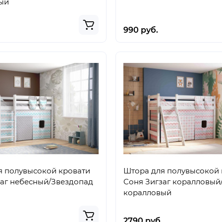
ый
990 руб.
я полувысокой кровати
Штора для полувысокой 
заг небесный/Звездопад
Соня Зигзаг коралловый
коралловый
2790 руб.