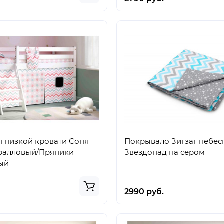
я низкой кровати Соня
Покрывало Зигзаг небес
оралловый/Пряники
Звездопад на сером
ый
2990 руб.