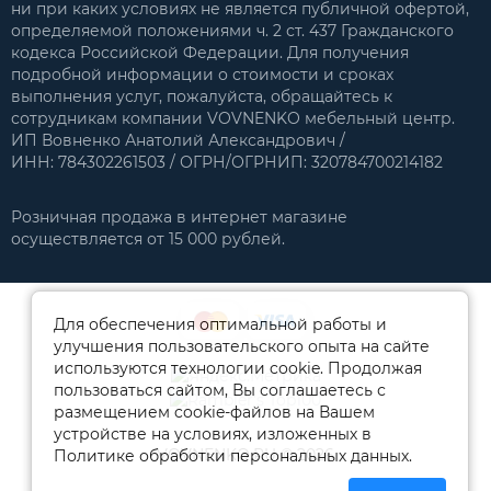
ни при каких условиях не является публичной офертой,
определяемой положениями ч. 2 ст. 437 Гражданского
кодекса Российской Федерации. Для получения
подробной информации о стоимости и сроках
выполнения услуг, пожалуйста, обращайтесь к
сотрудникам компании VOVNENKO мебельный центр.
ИП Вовненко Анатолий Александрович /
ИНН: 784302261503 / ОГРН/ОГРНИП: 320784700214182
Розничная продажа в интернет магазине
осуществляется от 15 000 рублей.
Для обеспечения оптимальной работы и
улучшения пользовательского опыта на сайте
используются технологии cookie. Продолжая
пользоваться сайтом, Вы соглашаетесь с
размещением cookie-файлов на Вашем
устройстве на условиях, изложенных в
VOVNENKO.RU © 2026
Политике обработки персональных данных.