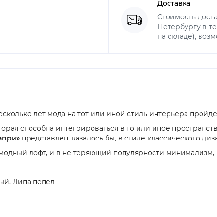
Доставка
Стоимость доста
Петербургу в те
на складе), воз
есколько лет мода на тот или иной стиль интерьера пройдёт
торая способна интегрироваться в то или иное пространст
апри»
представлен, казалось бы, в стиле классического диз
модный лофт, и в не теряющий популярности минимализм, и
ый, Липа пепел