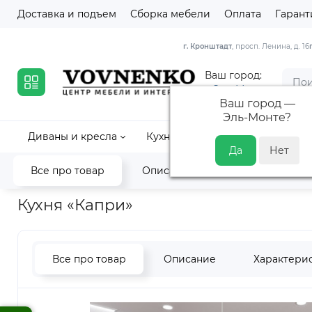
Доставка и подъем
Сборка мебели
Оплата
Гарант
г. Кронштадт
, просп. Ленина, д. 16
Ваш город:
Эль-Монте
Ваш город —
Эль-Монте
?
Диваны и кресла
Кухни
Кровати и матрасы
Все про товар
Описание
Характеристик
Главная
Кухня
Модульные кухни
Кухня «Капри»
Кухня «Капри»
Все про товар
Описание
Характери