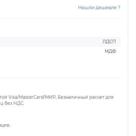
Нашли дешевле ?
ЛДСП
МДФ
ой Visa/MasterCard/МИР, Безналичный расчет для
ц без НДС.
яцев.