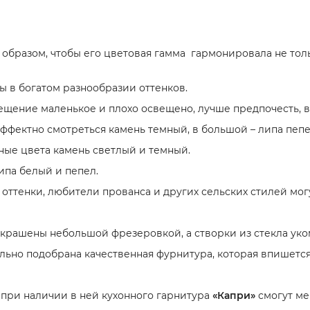
 образом, чтобы его цветовая гамма гармонировала не толь
 в богатом разнообразии оттенков.
мещение маленькое и плохо освещено, лучше предпочесть, 
ффектно смотреться камень темный, в большой – липа пепе
ые цвета камень светлый и темный.
ипа белый и пепел.
оттенки, любители прованса и других сельских стилей мог
украшены небольшой фрезеровкой, а створки из стекла ук
льно подобрана качественная фурнитура, которая впишется
, при наличии в ней кухонного гарнитура
«Капри»
смогут ме