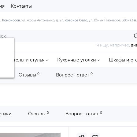
ия
Контакты
г. Ломоносов
, ул. Жоры Антоненко, д. 2
г. Красное Село
, ул. Юных Пионеров, 38литЗ
п
Я ищу, например,
ди
Столы и стулья
Кухонные уголки
Шкафы и ст
0
0
и
Отзывы
Вопрос - ответ
0
0
стики
Отзывы
Вопрос - ответ