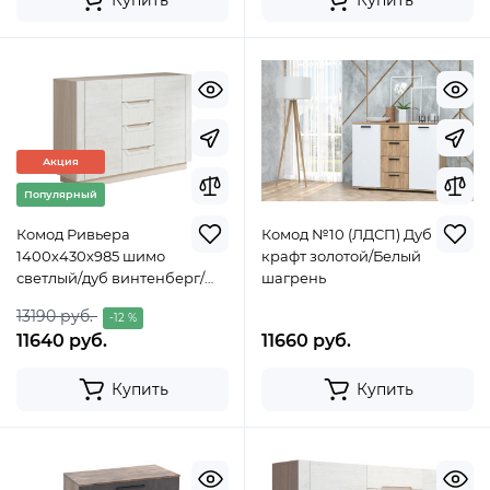
Акция
Популярный
Комод Ривьера
Комод №10 (ЛДСП) Дуб
1400х430х985 шимо
крафт золотой/Белый
светлый/дуб винтенберг/
шагрень
ингрит РИВ1
13190 руб.
-12 %
11640 руб.
11660 руб.
Купить
Купить