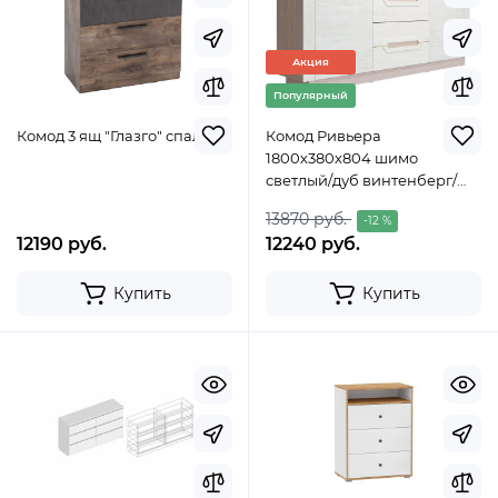
Акция
Популярный
Комод 3 ящ "Глазго" спальня
Комод Ривьера
1800х380х804 шимо
светлый/дуб винтенберг/
ингрит РИВ23
13870 руб.
-12 %
12190 руб.
12240 руб.
Купить
Купить