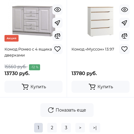
Акция
Комод Ромео с 4 ящиками и
Комод «Муссон» 13.97
дверками
15560 руб.
-12 %
13730 руб.
13780 руб.
Купить
Купить
Показать еще
1
2
3
>
>|