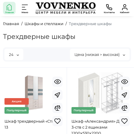
Главная
Меню
Контакты
Кабинет
Главная
Шкафы и стеллажи
Трехдверные шкафы
Трехдверные шкафы
24
Цена (низкая > высокая)
Акция
Популярный
Популярный
Шкаф трехдверный «Стил»
Шкаф «Александрия» ДА-01
13
3-ств с 2 ящиками
1200х530х2200