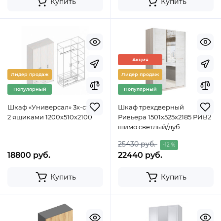
Купить
Купить
Акция
Лидер продаж
Лидер продаж
Популярный
Популярный
Шкаф «Универсал» 3х-ств. с
Шкаф трехдверный
2 ящиками 1200х510х2100
Ривьера 1501х525х2185 РИВ2
шимо светлый/дуб
винтенберг/ингрит
25430 руб.
-12 %
18800 руб.
22440 руб.
Купить
Купить