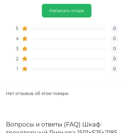
Написать отзыв
5
0
4
0
3
0
2
0
1
0
Нет отзывов об этом товаре.
Вопросы и ответы (FAQ) Шкаф
трехдверный Ривьера 1501х525х2185