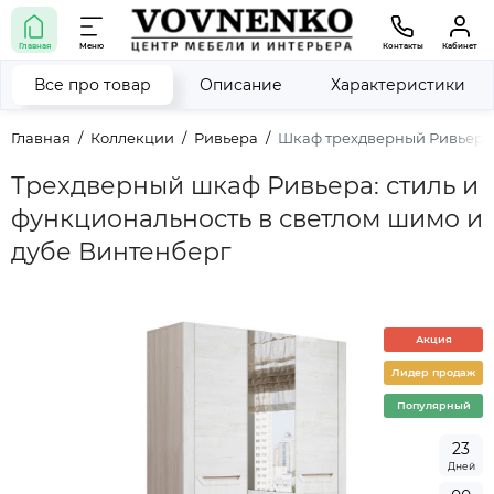
Главная
Меню
Контакты
Кабинет
Все про товар
Описание
Характеристики
Главная
Коллекции
Ривьера
Шкаф трехдверный Ривьера 
Трехдверный шкаф Ривьера: стиль и
функциональность в светлом шимо и
дубе Винтенберг
Акция
Лидер продаж
Популярный
2
3
Дней