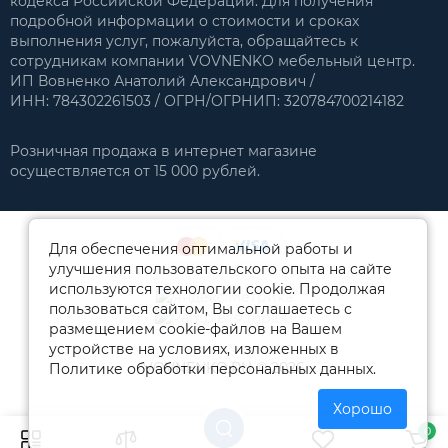
кодекса Российской Федерации. Для получения
подробной информации о стоимости и сроках
выполнения услуг, пожалуйста, обращайтесь к
сотрудникам компании VOVNENKO мебельный центр.
ИП Вовненко Анатолий Александрович /
ИНН: 784302261503 / ОГРН/ОГРНИП: 320784700214182
Розничная продажа в интернет магазине
осуществляется от 15 000 рублей.
Для обеспечения оптимальной работы и
улучшения пользовательского опыта на сайте
используются технологии cookie. Продолжая
пользоваться сайтом, Вы соглашаетесь с
размещением cookie-файлов на Вашем
устройстве на условиях, изложенных в
VOVNENKO.RU © 2026
Политике обработки персональных данных.
Хорошо
0