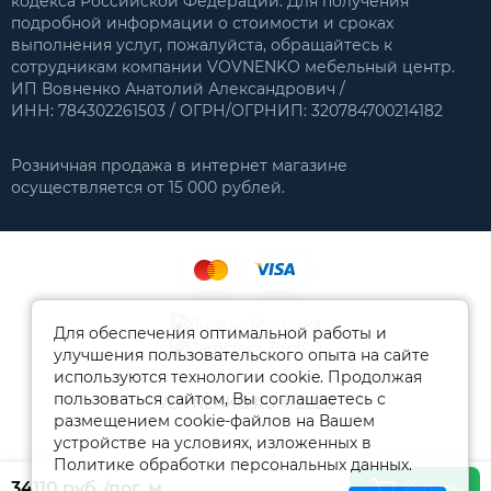
кодекса Российской Федерации. Для получения
подробной информации о стоимости и сроках
выполнения услуг, пожалуйста, обращайтесь к
сотрудникам компании VOVNENKO мебельный центр.
ИП Вовненко Анатолий Александрович /
ИНН: 784302261503 / ОГРН/ОГРНИП: 320784700214182
Розничная продажа в интернет магазине
осуществляется от 15 000 рублей.
Для обеспечения оптимальной работы и
улучшения пользовательского опыта на сайте
используются технологии cookie. Продолжая
пользоваться сайтом, Вы соглашаетесь с
VOVNENKO.RU © 2026
размещением cookie-файлов на Вашем
устройстве на условиях, изложенных в
Политике обработки персональных данных.
34110 руб.
/пог. м
Купить