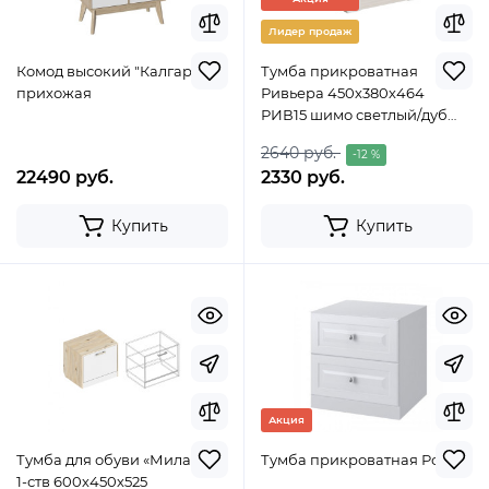
Лидер продаж
Комод высокий "Калгари"
Тумба прикроватная
прихожая
Ривьера 450х380х464
РИВ15 шимо светлый/дуб
винтенберг/ингрит
2640 руб.
-12 %
22490 руб.
2330 руб.
Купить
Купить
Акция
Тумба для обуви «Милана»
Тумба прикроватная Ромео
1-ств 600х450х525