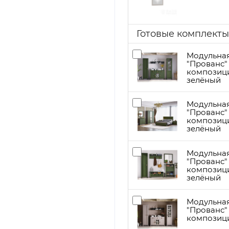
Готовые комплекты
Модульная
"Прованс"
композици
зелёный
Модульная
"Прованс"
композици
зелёный
Модульна
"Прованс"
композици
зелёный
Модульная
"Прованс"
композици