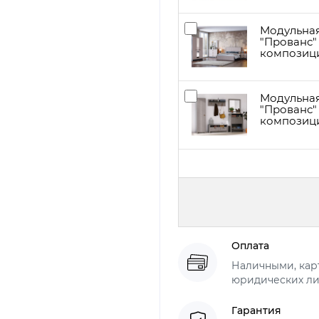
Модульная
"Прованс"
композици
Модульна
"Прованс"
композици
Оплата
Наличными, карт
юридических ли
Гарантия