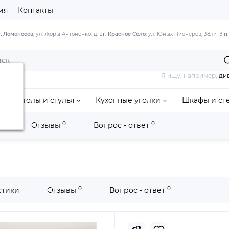
ия
Контакты
г. Ломоносов
, ул. Жоры Антоненко, д. 2
г. Красное Село
, ул. Юных Пионеров, 38литЗ
п
Я ищу, например,
ди
Столы и стулья
Кухонные уголки
Шкафы и ст
0
0
и
Отзывы
Вопрос - ответ
0
0
стики
Отзывы
Вопрос - ответ