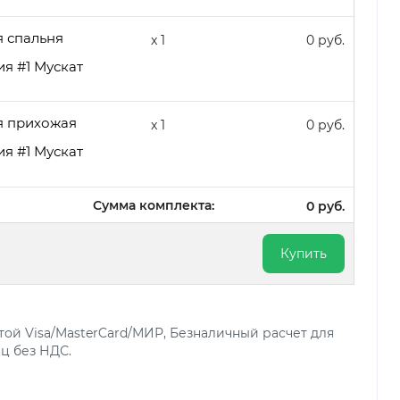
 спальня
x 1
0 руб.
я #1 Мускат
я прихожая
x 1
0 руб.
я #1 Мускат
Сумма комплекта:
0 руб.
Купить
ой Visa/MasterCard/МИР, Безналичный расчет для
ц без НДС.