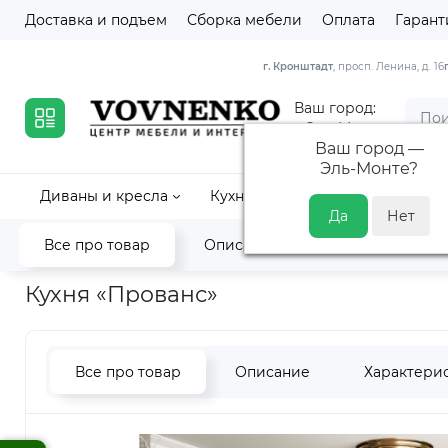
Доставка и подъем
Сборка мебели
Оплата
Гарант
г. Кронштадт
, просп. Ленина, д. 16
Ваш город:
Эль-Монте
Ваш город —
Эль-Монте
?
Диваны и кресла
Кухни
Кровати и матрасы
Все про товар
Описание
Характеристик
Главная
Коллекции
Прованс Раус
Кухня «Прованс»
Кухня «Прованс»
Все про товар
Описание
Характери