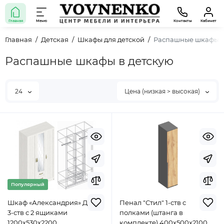
Главная
Меню
Контакты
Кабинет
Главная
Детская
Шкафы для детской
Распашные шкафы в
Распашные шкафы в детскую
24
Цена (низкая > высокая)
Популярный
Шкаф «Александрия» ДА-01
Пенал "Стил" 1-ств с
3-ств с 2 ящиками
полками (штанга в
1200х530х2200
комплекте) 400х500х2100