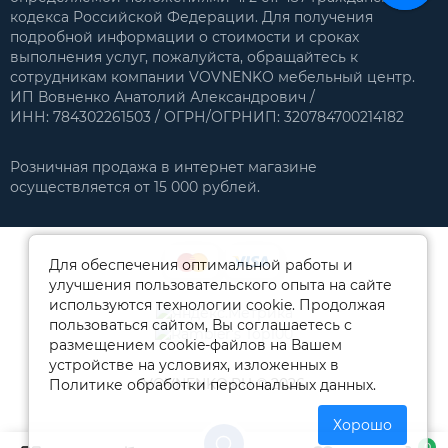
кодекса Российской Федерации. Для получения
подробной информации о стоимости и сроках
выполнения услуг, пожалуйста, обращайтесь к
сотрудникам компании VOVNENKO мебельный центр.
ИП Вовненко Анатолий Александрович /
ИНН: 784302261503 / ОГРН/ОГРНИП: 320784700214182
Розничная продажа в интернет магазине
осуществляется от 15 000 рублей.
Для обеспечения оптимальной работы и
улучшения пользовательского опыта на сайте
используются технологии cookie. Продолжая
пользоваться сайтом, Вы соглашаетесь с
размещением cookie-файлов на Вашем
устройстве на условиях, изложенных в
VOVNENKO.RU © 2026
Политике обработки персональных данных.
Хорошо
0