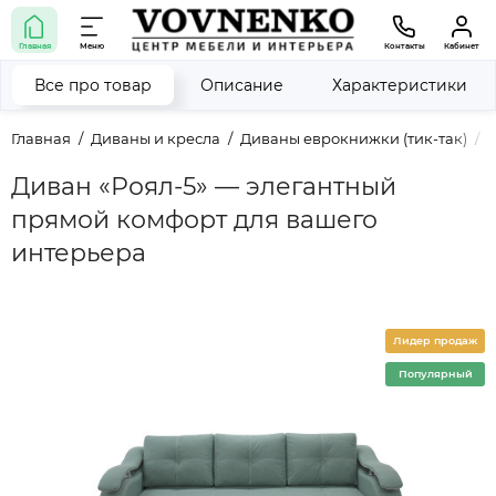
Главная
Меню
Контакты
Кабинет
Все про товар
Описание
Характеристики
Главная
Диваны и кресла
Диваны еврокнижки (тик-так)
Д
Диван «Роял-5» — элегантный
прямой комфорт для вашего
интерьера
Лидер продаж
Популярный