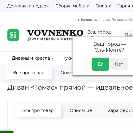
Доставка и подъем
Сборка мебели
Оплата
Гарант
г. Кронштадт
, просп. Ленина, д. 16
Ваш город:
Эль-Монте
Ваш город —
Эль-Монте
?
Диваны и кресла
Кухни
Кровати и матрасы
Все про товар
Описание
Характеристик
Главная
Диваны и кресла
Диваны еврокнижки (тик-так)
Диван «Томас» прямой — идеальное
Все про товар
Описание
Характери