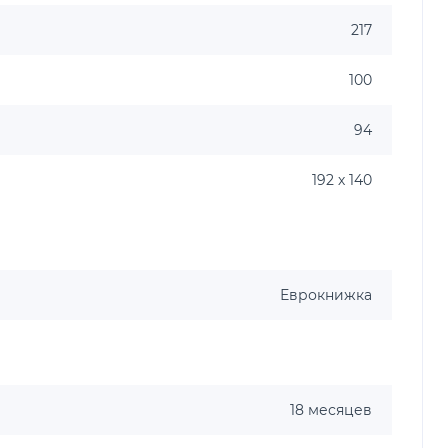
217
100
94
192 х 140
Еврокнижка
18 месяцев