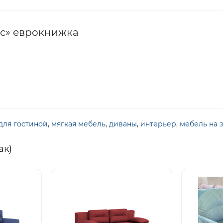
ас» еврокнижка
для гостиной
,
мягкая мебель
,
диваны
,
интерьер
,
мебель на з
ак)