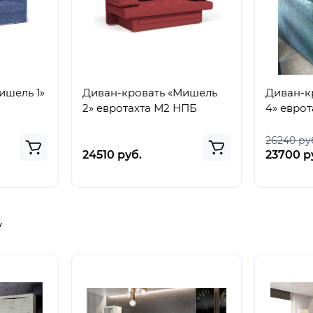
ишель 1»
Диван-кровать «Мишель
Диван-к
2» евротахта М2 НПБ
4» евро
26240 ру
24510 руб.
23700 р
у