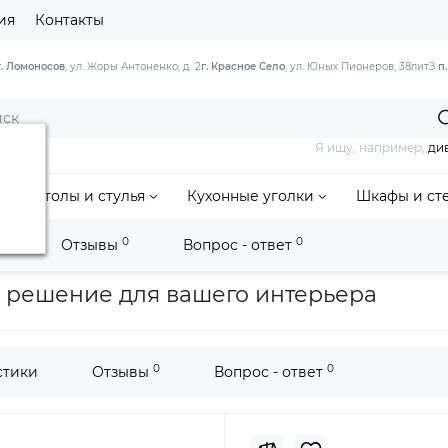
ия
Контакты
г. Ломоносов
, ул. Жоры Антоненко, д. 2
г. Красное Село
, ул. Юных Пионеров, 38литЗ
п
Я ищу, например,
ди
Столы и стулья
Кухонные уголки
Шкафы и ст
0
0
и
Отзывы
Вопрос - ответ
Диван «Томас» еврокнижка
 решение для вашего интерьера
0
0
стики
Отзывы
Вопрос - ответ