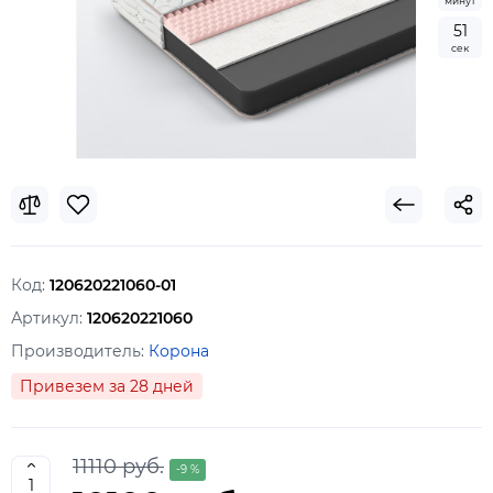
минут
5
0
сек
Код:
120620221060-01
Артикул:
120620221060
Производитель:
Корона
Привезем за 28 дней
11110 руб.
-9 %