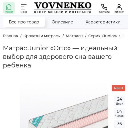
Главная
Меню
Контакты
Кабинет
Все про товар
Описание
Характеристики
Главная
Кровати и матрасы
Матрасы
Серия «Junior»
Jun
Матрас Junior «Orto» — идеальный
выбор для здорового сна вашего
ребенка
Акция
2
4
Дней
0
4
Часов
3
6