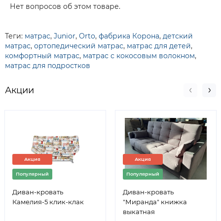
Нет вопросов об этом товаре.
Теги:
матрас
,
Junior
,
Orto
,
фабрика Корона
,
детский
матрас
,
ортопедический матрас
,
матрас для детей
,
комфортный матрас
,
матрас с кокосовым волокном
,
матрас для подростков
Акции
Акция
Акция
Популярный
Популярный
Диван-кровать
Диван-кровать
Камелия-5 клик-клак
"Миранда" книжка
выкатная