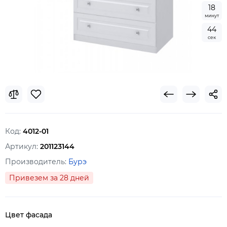
1
8
минут
4
3
сек
Код:
4012-01
Артикул:
201123144
Производитель:
Бурэ
Привезем за 28 дней
Цвет фасада