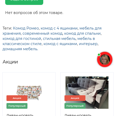
Нет вопросов об этом товаре.
Теги:
Комод Ромео
,
комод с 4 ящиками
,
мебель для
хранения
,
современный комод
,
комод для спальни
,
комод для гостиной
,
стильная мебель
,
мебель в
классическом стиле
,
комод с ящиками
,
интерьер
,
домашняя мебель.
Акции
Акция
Акция
Популярный
Популярный
Диван-кровать
Диван-кровать