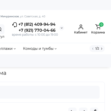
. Мичуринское
, ул. Советская, д. 40
+7 (812) 409-94-94
0
+7 (921) 770-04-66
Кабинет
Корзина
время работы: с 10:00 до 19:00
тул
еллажи
Комоды и тумбы
1/2
ома