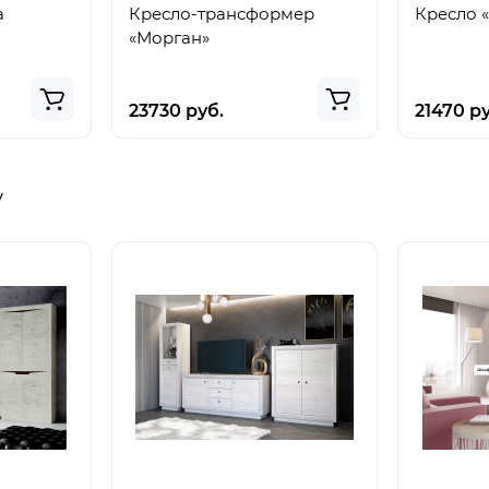
а
Кресло-трансформер
Кресло «
«Морган»
23730 руб.
21470 р
у