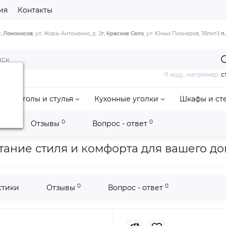
ия
Контакты
г. Ломоносов
, ул. Жоры Антоненко, д. 2
г. Красное Село
, ул. Юных Пионеров, 38литЗ
п
Я ищу, например,
с
Столы и стулья
Кухонные уголки
Шкафы и ст
0
0
и
Отзывы
Вопрос - ответ
одена»
ание стиля и комфорта для вашего д
0
0
стики
Отзывы
Вопрос - ответ