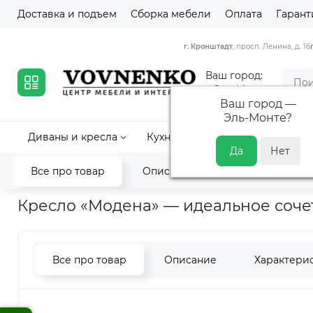
Доставка и подъем
Сборка мебели
Оплата
Гарант
г. Кронштадт
, просп. Ленина, д. 16
Ваш город:
Эль-Монте
Ваш город —
Эль-Монте
?
Диваны и кресла
Кухни
Кровати и матрасы
Все про товар
Описание
Характеристик
Главная
Диваны и кресла
Кресла для отдыха
Кресло «М
Кресло «Модена» — идеальное сочет
Все про товар
Описание
Характери