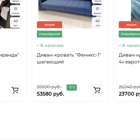
Часов
Часов
5
1
5
1
минут
минут
4
0
4
0
Акция
Акция
сек
сек
Популярный
Популярны
В наличии
В нали
иранда"
Диван-кровать "Феникс-1"
Диван-к
шагающий
4» евро
55500 руб.
26240 ру
-3 %
53580 руб.
23700 р