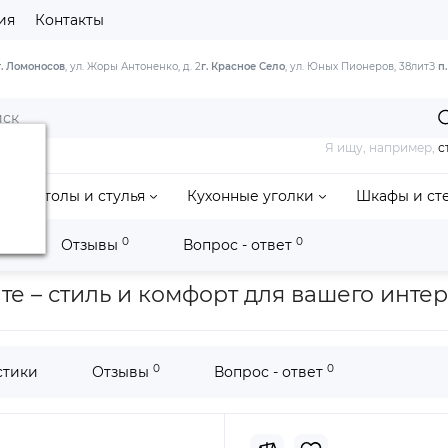
ия
Контакты
г. Ломоносов
, ул. Жоры Антоненко, д. 2
г. Красное Село
, ул. Юных Пионеров, 38литЗ
п
Я ищу, например,
с
Столы и стулья
Кухонные уголки
Шкафы и ст
0
0
и
Отзывы
Вопрос - ответ
а дерева
Кровать двойная «Грация» (Антрацит)
те – стиль и комфорт для вашего инте
0
0
стики
Отзывы
Вопрос - ответ