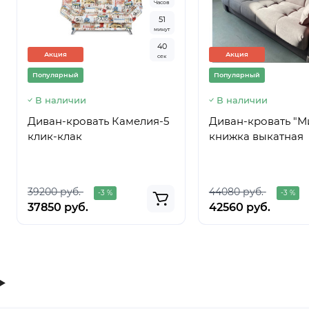
Часов
5
1
минут
4
0
Акция
Акция
сек
Популярный
Популярный
В наличии
В наличии
Диван-кровать Камелия-5
Диван-кровать "М
клик-клак
книжка выкатная
39200 руб.
44080 руб.
-3 %
-3 %
37850 руб.
42560 руб.