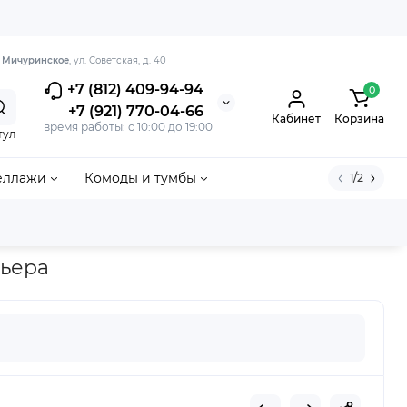
. Мичуринское
, ул. Советская, д. 40
+7 (812) 409-94-94
0
+7 (921) 770-04-66
Кабинет
Корзина
время работы: с 10:00 до 19:00
тул
еллажи
Комоды и тумбы
1/2
рьера