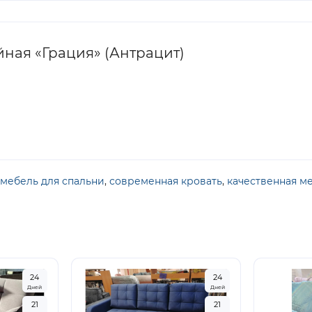
йная «Грация» (Антрацит)
мебель для спальни
,
современная кровать
,
качественная м
2
4
2
4
Дней
Дней
2
1
2
1