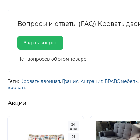
Вопросы и ответы (FAQ) Кровать дво
Задать вопрос
Нет вопросов об этом товаре.
Теги:
Кровать двойная
,
Грация
,
Антрацит
,
БРАВОмебель
,
кровать
Акции
2
4
Дней
2
1