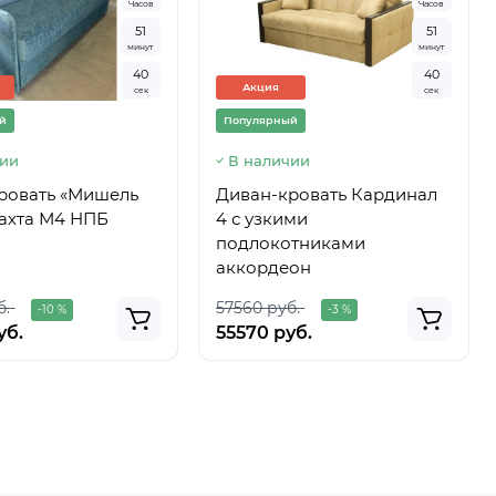
Часов
Часов
5
1
5
1
минут
минут
4
0
4
0
Акция
сек
сек
й
Популярный
чии
В наличии
ровать «Мишель
Диван-кровать Кардинал
тахта М4 НПБ
4 с узкими
подлокотниками
аккордеон
б.
57560 руб.
-10 %
-3 %
уб.
55570 руб.