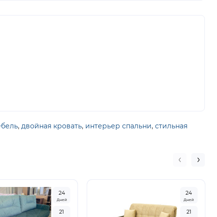
ебель
,
двойная кровать
,
интерьер спальни
,
стильная
2
4
2
4
Дней
Дней
2
1
2
1