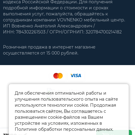
кодекса Российской Федерации. Для получения
подробной информации о стоимости и сроках
выполнения услуг, пожалуйста, обращайтесь к
сотрудникам компании VOVNENKO мебельный центр.
ИП Вовненко Анатолий Александрович /
ИНН: 784302261503 / ОГРН/ОГРНИП: 320784700214182
Розничная продажа в интернет магазине
осуществляется от 15 000 рублей.
Для обеспечения оптимальной работы и
улучшения пользовательского опыта на сайте
используются технологии cookie. Продолжая
пользоваться сайтом, Вы соглашаетесь с
VOVNENKO.RU © 2026
размещением cookie-файлов на Вашем
устройстве на условиях, изложенных в
Политике обработки персональных данных.