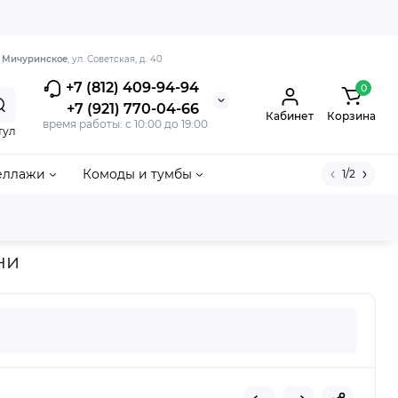
. Мичуринское
, ул. Советская, д. 40
+7 (812) 409-94-94
0
+7 (921) 770-04-66
Кабинет
Корзина
время работы: с 10:00 до 19:00
тул
еллажи
Комоды и тумбы
1/2
ни