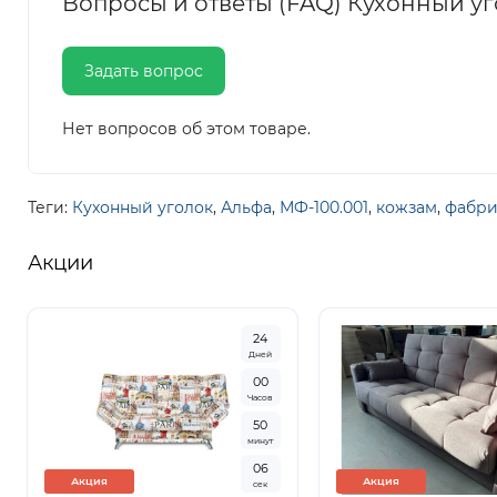
Вопросы и ответы (FAQ) Кухонный уг
Задать вопрос
Нет вопросов об этом товаре.
Теги:
Кухонный уголок
,
Альфа
,
МФ-100.001
,
кожзам
,
фабри
Акции
2
4
Дней
0
0
Часов
5
0
минут
0
5
Акция
Акция
сек