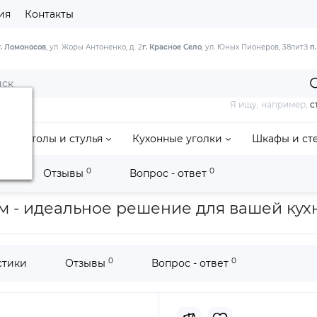
ия
Контакты
г. Ломоносов
, ул. Жоры Антоненко, д. 2
г. Красное Село
, ул. Юных Пионеров, 38литЗ
п
Я ищу, например,
с
Столы и стулья
Кухонные уголки
Шкафы и ст
0
0
и
Отзывы
Вопрос - ответ
ный уголок «Альфа» - МФ-100.001 Кожзам
м - идеальное решение для вашей кух
0
0
стики
Отзывы
Вопрос - ответ