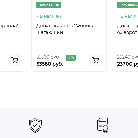
Популярный
Популярны
В наличии
В нали
иранда"
Диван-кровать "Феникс-1"
Диван-к
шагающий
4» евро
55500 руб.
26240 ру
-3 %
53580 руб.
23700 р