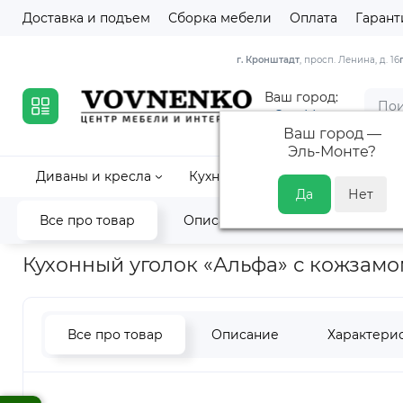
Доставка и подъем
Сборка мебели
Оплата
Гарант
г. Кронштадт
, просп. Ленина, д. 16
Ваш город:
Эль-Монте
Ваш город —
Эль-Монте
?
Диваны и кресла
Кухни
Кровати и матрасы
Все про товар
Описание
Характеристик
Главная
Кухня
Кухонные уголки
Готовые уголки
Кухон
Кухонный уголок «Альфа» с кожзамо
Все про товар
Описание
Характери