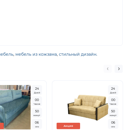
мебель
,
мебель из кожзама
,
стильный дизайн.
2
4
2
4
Дней
Дней
0
0
0
0
Часов
Часов
5
0
5
0
минут
минут
0
5
0
5
Акция
сек
сек