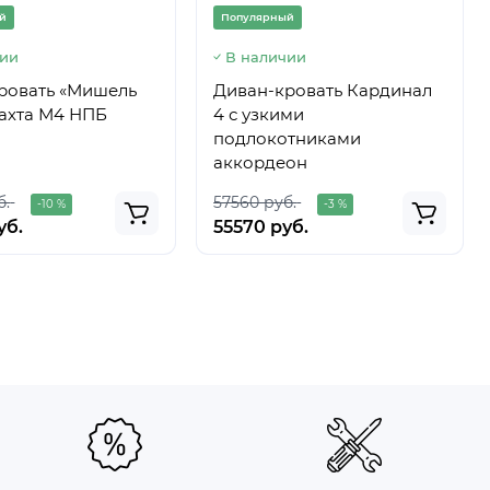
й
Популярный
чии
В наличии
ровать «Мишель
Диван-кровать Кардинал
тахта М4 НПБ
4 с узкими
подлокотниками
аккордеон
б.
57560 руб.
-10 %
-3 %
уб.
55570 руб.