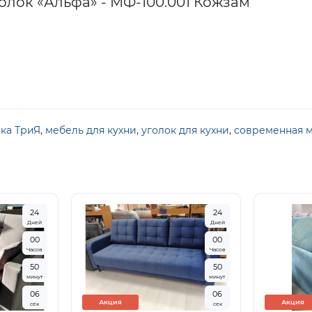
олок «Альфа» - МФ-100.001 Кожзам
ка ТриЯ
,
мебель для кухни
,
уголок для кухни
,
современная 
2
4
2
4
Дней
Дней
0
0
0
0
Часов
Часов
5
0
5
0
минут
минут
0
5
0
5
Акция
Акция
сек
сек