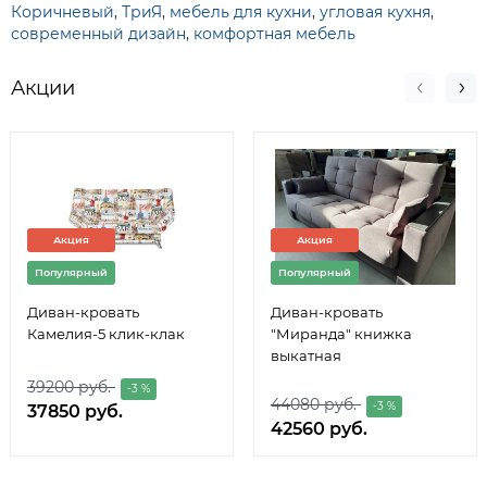
Коричневый
,
ТриЯ
,
мебель для кухни
,
угловая кухня
,
современный дизайн
,
комфортная мебель
Акции
Акция
Акция
Популярный
Популярный
Диван-кровать
Диван-кровать
Камелия-5 клик-клак
"Миранда" книжка
выкатная
39200 руб.
-3 %
44080 руб.
-3 %
37850 руб.
42560 руб.