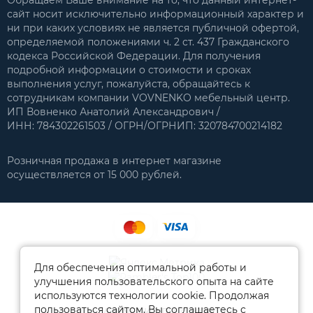
Обращаем Ваше внимание на то, что данный интернет-
сайт носит исключительно информационный характер и
ни при каких условиях не является публичной офертой,
определяемой положениями ч. 2 ст. 437 Гражданского
кодекса Российской Федерации. Для получения
подробной информации о стоимости и сроках
выполнения услуг, пожалуйста, обращайтесь к
сотрудникам компании VOVNENKO мебельный центр.
ИП Вовненко Анатолий Александрович /
ИНН: 784302261503 / ОГРН/ОГРНИП: 320784700214182
Розничная продажа в интернет магазине
осуществляется от 15 000 рублей.
Для обеспечения оптимальной работы и
улучшения пользовательского опыта на сайте
используются технологии cookie. Продолжая
пользоваться сайтом, Вы соглашаетесь с
VOVNENKO.RU © 2026