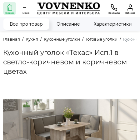
Главная
Меню
Контакты
Кабинет
Все про товар
Описание
Характеристики
Главная
Кухня
Кухонные уголки
Готовые уголки
Кухонны
Кухонный уголок «Техас» Исп.1 в
светло-коричневом и коричневом
цветах