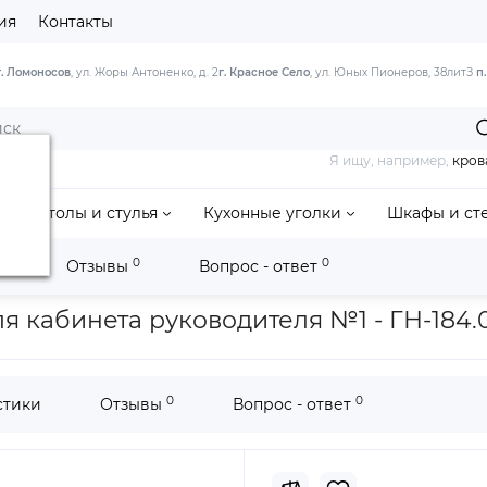
ия
Контакты
г. Ломоносов
, ул. Жоры Антоненко, д. 2
г. Красное Село
, ул. Юных Пионеров, 38литЗ
п
Я ищу, например,
кров
Столы и стулья
Кухонные уголки
Шкафы и ст
0
0
и
Отзывы
Вопрос - ответ
бор офисной мебели для кабинета руководителя №1 «Успех-2» - Г
я кабинета руководителя №1 - ГН-184.
0
0
стики
Отзывы
Вопрос - ответ