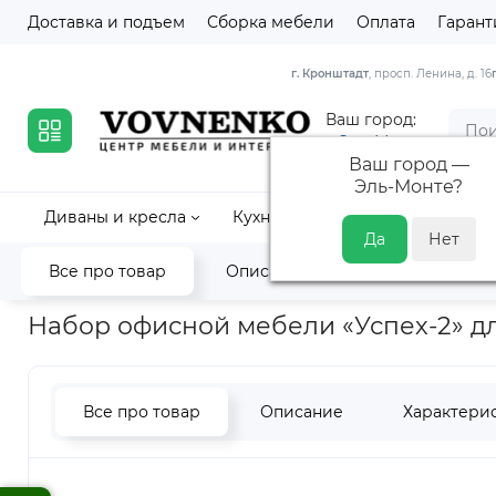
Доставка и подъем
Сборка мебели
Оплата
Гарант
г. Кронштадт
, просп. Ленина, д. 16
Ваш город:
Эль-Монте
Ваш город —
Эль-Монте
?
Диваны и кресла
Кухни
Кровати и матрасы
Все про товар
Описание
Характеристик
Главная
Офис
Модульная офисная мебель
Успех-2
На
Набор офисной мебели «Успех-2» дл
Все про товар
Описание
Характери