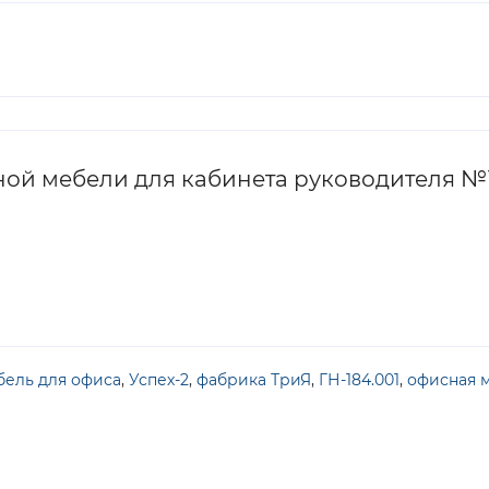
ой мебели для кабинета руководителя №1 «
бель для офиса
,
Успех-2
,
фабрика ТриЯ
,
ГН-184.001
,
офисная 