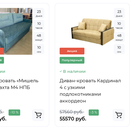
2
3
2
3
Дней
Дней
1
0
1
0
Часов
Часов
4
8
4
8
минут
минут
0
9
0
9
Акция
сек
сек
й
Популярный
чии
В наличии
ровать «Мишель
Диван-кровать Кардинал
тахта М4 НПБ
4 с узкими
подлокотниками
аккордеон
б.
57560 руб.
-10 %
-3 %
уб.
55570 руб.