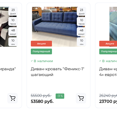
2
3
2
3
Дней
Дней
1
0
1
0
Часов
Часов
4
8
4
8
минут
минут
0
9
0
9
Акция
Акция
сек
сек
Популярный
Популярны
В наличии
В нали
иранда"
Диван-кровать "Феникс-1"
Диван-к
шагающий
4» евро
55500 руб.
26240 ру
-3 %
53580 руб.
23700 р