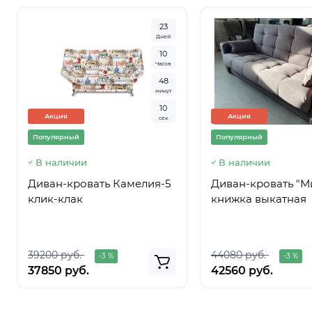
2
3
Дней
1
0
Часов
4
8
минут
0
9
Акция
Акция
сек
Популярный
Популярный
В наличии
В наличии
Диван-кровать Камелия-5
Диван-кровать "М
клик-клак
книжка выкатная
39200 руб.
44080 руб.
-3 %
-3 %
37850 руб.
42560 руб.