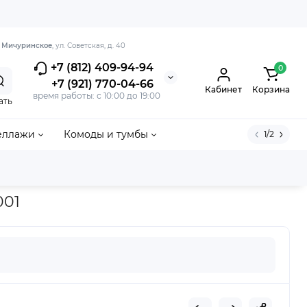
. Мичуринское
, ул. Советская, д. 40
+7 (812) 409-94-94
0
+7 (921) 770-04-66
Кабинет
Корзина
время работы: с 10:00 до 19:00
ать
еллажи
Комоды и тумбы
1/2
Н-184.001
001