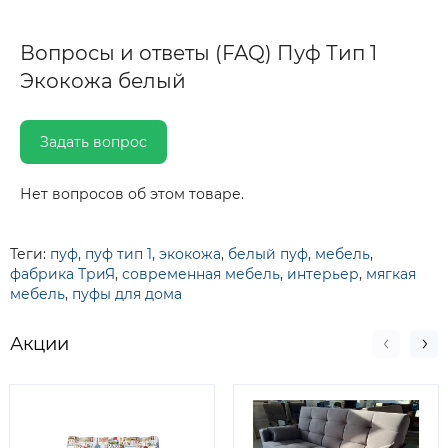
Вопросы и ответы (FAQ) Пуф Тип 1
Экокожа белый
Задать вопрос
Нет вопросов об этом товаре.
Теги:
пуф
,
пуф тип 1
,
экокожа
,
белый пуф
,
мебель
,
фабрика ТриЯ
,
современная мебель
,
интерьер
,
мягкая
мебель
,
пуфы для дома
Акции