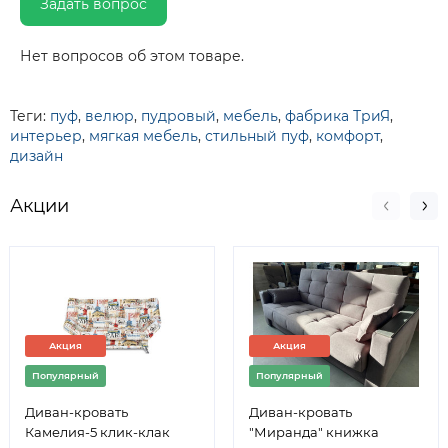
Задать вопрос
Нет вопросов об этом товаре.
Теги:
пуф
,
велюр
,
пудровый
,
мебель
,
фабрика ТриЯ
,
интерьер
,
мягкая мебель
,
стильный пуф
,
комфорт
,
дизайн
Акции
Акция
Акция
Популярный
Популярный
Диван-кровать
Диван-кровать
Камелия-5 клик-клак
"Миранда" книжка