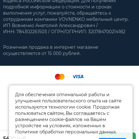
кодекса Российской Федерации. Для получения
подробной информации о стоимости и сроках
выполнения услуг, пожалуйста, обращайтесь к
сотрудникам компании VOVNENKO мебельный центр.
ИП Вовненко Анатолий Александрович /
ИНН: 784302261503 / ОГРН/ОГРНИП: 320784700214182
Розничная продажа в интернет магазине
осуществляется от 15 000 рублей.
Для обеспечения оптимальной работы и
улучшения пользовательского опыта на сайте
используются технологии cookie. Продолжая
пользоваться сайтом, Вы соглашаетесь с
VOVNENKO.RU © 2026
размещением cookie-файлов на Вашем
устройстве на условиях, изложенных в
Политике обработки персональных данных.
5420 руб.
Купить