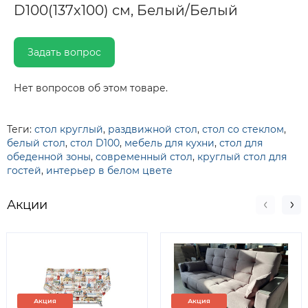
D100(137х100) см, Белый/Белый
Задать вопрос
Нет вопросов об этом товаре.
Теги:
стол круглый
,
раздвижной стол
,
стол со стеклом
,
белый стол
,
стол D100
,
мебель для кухни
,
стол для
обеденной зоны
,
современный стол
,
круглый стол для
гостей
,
интерьер в белом цвете
Акции
Акция
Акция