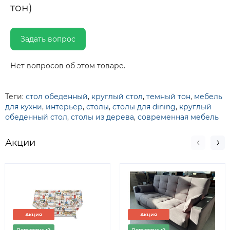
тон)
Задать вопрос
Нет вопросов об этом товаре.
Теги:
стол обеденный
,
круглый стол
,
темный тон
,
мебель
для кухни
,
интерьер
,
столы
,
столы для dining
,
круглый
обеденный стол
,
столы из дерева
,
современная мебель
Акции
Акция
Акция
Популярный
Популярный