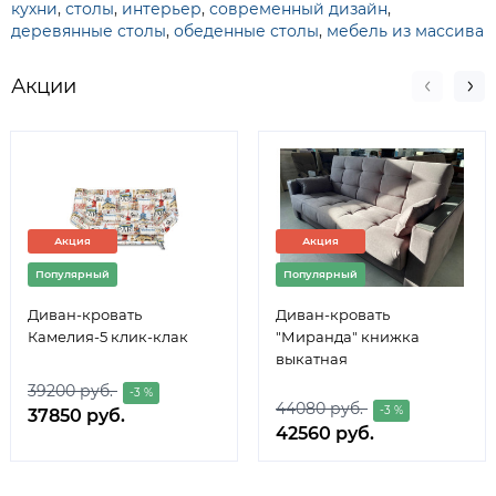
кухни
,
столы
,
интерьер
,
современный дизайн
,
деревянные столы
,
обеденные столы
,
мебель из массива
Акции
Акция
Акция
Популярный
Популярный
Диван-кровать
Диван-кровать
Камелия-5 клик-клак
"Миранда" книжка
выкатная
39200 руб.
-3 %
44080 руб.
-3 %
37850 руб.
42560 руб.