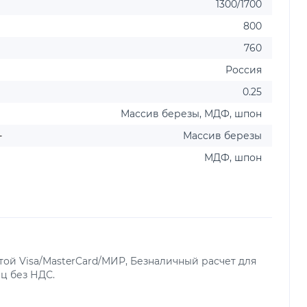
1300/1700
800
760
Россия
0.25
Массив березы, МДФ, шпон
-
Массив березы
МДФ, шпон
ой Visa/MasterCard/МИР, Безналичный расчет для
ц без НДС.