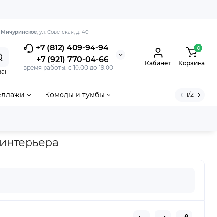
. Мичуринское
, ул. Советская, д. 40
+7 (812) 409-94-94
0
+7 (921) 770-04-66
Кабинет
Корзина
время работы: с 10:00 до 19:00
ван
еллажи
Комоды и тумбы
1/2
 интерьера