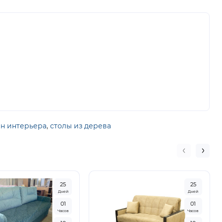
н интерьера
,
столы из дерева
2
5
2
5
Дней
Дней
0
1
0
1
Часов
Часов