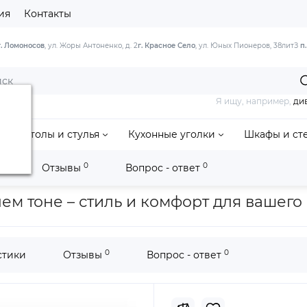
ия
Контакты
г. Ломоносов
, ул. Жоры Антоненко, д. 2
г. Красное Село
, ул. Юных Пионеров, 38литЗ
п
Я ищу, например,
ди
Столы и стулья
Кухонные уголки
Шкафы и ст
0
0
и
Отзывы
Вопрос - ответ
ва
Стол обеденный Лилия-1300 (средний тон)
ем тоне – стиль и комфорт для вашего
0
0
стики
Отзывы
Вопрос - ответ