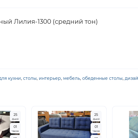
ный Лилия-1300 (средний тон)
для кухни
,
столы
,
интерьер
,
мебель
,
обеденные столы
,
дизай
2
5
2
5
Дней
Дней
0
1
0
1
Часов
Часов