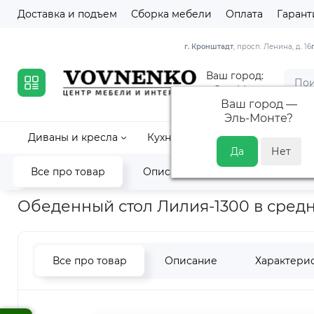
Доставка и подъем
Сборка мебели
Оплата
Гарант
г. Кронштадт
, просп. Ленина, д. 16
Ваш город:
Эль-Монте
Ваш город —
Эль-Монте
?
Диваны и кресла
Кухни
Кровати и матрасы
Все про товар
Описание
Характеристик
Главная
Столы и стулья
Кухонные столы
Столы из масси
Обеденный стол Лилия-1300 в средн
Все про товар
Описание
Характери