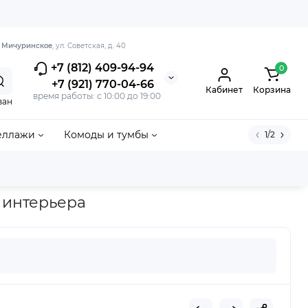
. Мичуринское
, ул. Советская, д. 40
+7 (812) 409-94-94
0
+7 (921) 770-04-66
Кабинет
Корзина
время работы: с 10:00 до 19:00
ван
еллажи
Комоды и тумбы
1/2
маль белая)
о интерьера