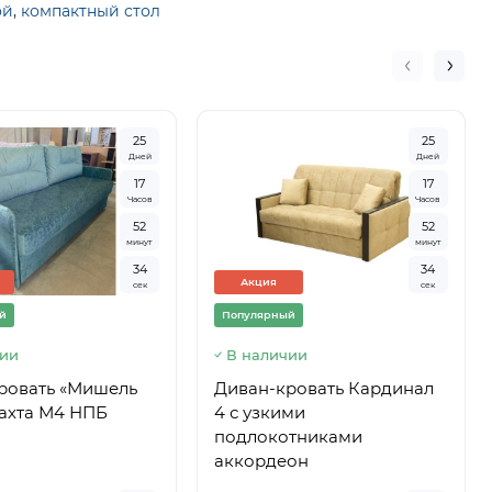
ой
,
компактный стол
2
5
2
5
Дней
Дней
1
7
1
7
Часов
Часов
5
2
5
2
минут
минут
3
4
3
4
Акция
сек
сек
й
Популярный
чии
В наличии
ровать «Мишель
Диван-кровать Кардинал
тахта М4 НПБ
4 с узкими
подлокотниками
аккордеон