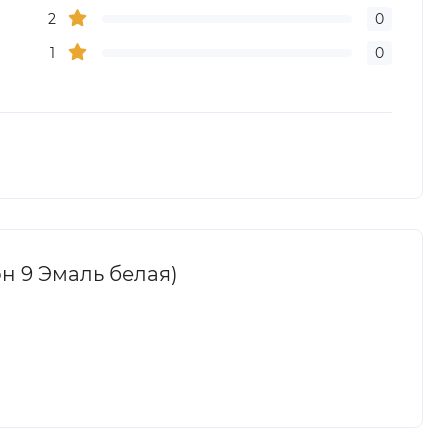
2
0
1
0
он 9 Эмаль белая)