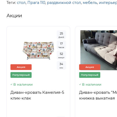
Теги:
стол
,
Прага 110
,
раздвижной стол
,
мебель
,
интерье
Акции
2
5
Дней
1
7
Часов
5
2
минут
3
3
Акция
Акция
сек
Популярный
Популярный
В наличии
В наличии
Диван-кровать Камелия-5
Диван-кровать "М
клик-клак
книжка выкатная