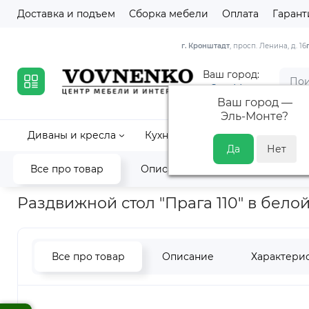
Доставка и подъем
Сборка мебели
Оплата
Гарант
г. Кронштадт
, просп. Ленина, д. 16
Ваш город:
Эль-Монте
Ваш город —
Эль-Монте
?
Диваны и кресла
Кухни
Кровати и матрасы
Все про товар
Описание
Характеристик
Главная
Столы и стулья
Кухонные столы
Столы из масси
Раздвижной стол "Прага 110" в бел
Все про товар
Описание
Характери