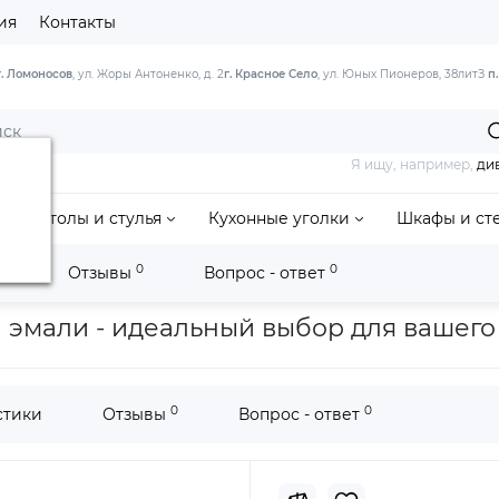
ия
Контакты
г. Ломоносов
, ул. Жоры Антоненко, д. 2
г. Красное Село
, ул. Юных Пионеров, 38литЗ
п
Я ищу, например,
ди
Столы и стулья
Кухонные уголки
Шкафы и ст
0
0
и
Отзывы
Вопрос - ответ
ва
Стол "Прага 110" раздвижной (1100х700 / Цвет дерева: Тон 9 Э
ой эмали - идеальный выбор для вашег
0
0
стики
Отзывы
Вопрос - ответ