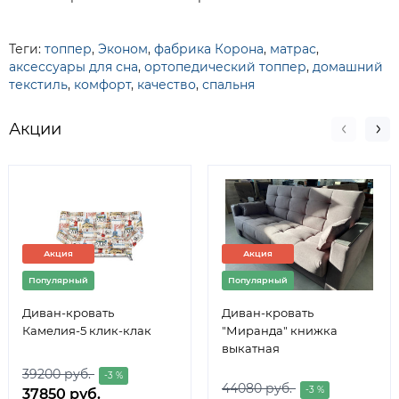
Теги:
топпер
,
Эконом
,
фабрика Корона
,
матрас
,
аксессуары для сна
,
ортопедический топпер
,
домашний
текстиль
,
комфорт
,
качество
,
спальня
Акции
Акция
Акция
Популярный
Популярный
Диван-кровать
Диван-кровать
Камелия-5 клик-клак
"Миранда" книжка
выкатная
39200 руб.
-3 %
44080 руб.
-3 %
37850 руб.