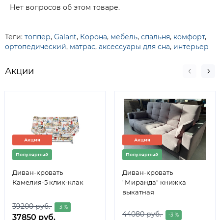
Нет вопросов об этом товаре.
Теги:
топпер
,
Galant
,
Корона
,
мебель
,
спальня
,
комфорт
,
ортопедический
,
матрас
,
аксессуары для сна
,
интерьер
Акции
Акция
Акция
Популярный
Популярный
Диван-кровать
Диван-кровать
Камелия-5 клик-клак
"Миранда" книжка
выкатная
39200 руб.
-3 %
44080 руб.
-3 %
37850 руб.