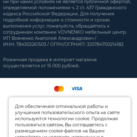
ни при каких условиях не является публичной офертой,
определяемой положениями ч. 2 ст. 437 Гражданского
кодекса Российской Федерации. Для получения
подробной информации о стоимости и сроках
выполнения услуг, пожалуйста, обращайтесь к
сотрудникам компании VOVNENKO мебельный центр.
ИП Вовненко Анатолий Александрович /
ИНН: 784302261503 / ОГРН/ОГРНИП: 320784700214182
Розничная продажа в интернет магазине
осуществляется от 15 000 рублей.
Для обеспечения оптимальной работы и
улучшения пользовательского опыта на сайте
используются технологии cookie. Продолжая
пользоваться сайтом, Вы соглашаетесь с
VOVNENKO.RU © 2026
размещением cookie-файлов на Вашем