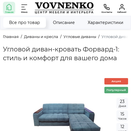
Главная
Меню
Контакты
Кабинет
Все про товар
Описание
Характеристики
Главная
Диваны и кресла
Угловые диваны
Угловой диван
Угловой диван-кровать Форвард-1:
стиль и комфорт для вашего дома
Акция
Популярный
2
3
Дней
1
5
Часов
1
2