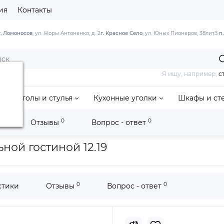
ия
Контакты
г. Ломоносов
, ул. Жоры Антоненко, д. 2
г. Красное Село
, ул. Юных Пионеров, 38литЗ
п
Я ищу, например,
с
Столы и стулья
Кухонные уголки
Шкафы и ст
0
0
и
Отзывы
Вопрос - ответ
2.19 гостиная
ной гостиной 12.19
0
0
стики
Отзывы
Вопрос - ответ