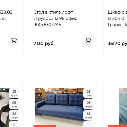
328.02
Стол в стиле лофт
Шкаф с 
анж
«Трувор» 12.98 офис
13.204.01 с
900х530х745
Гранж П
7130 руб.
35170 ру
2
3
2
3
Дней
Дней
0
5
0
5
Часов
Часов
5
3
5
3
минут
минут
1
0
1
0