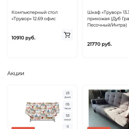
Компьютерный стол
Шкаф «Трувор» 13.
«Трувор» 12.69 офис
прихожая (Дуб Гр
Песочный/Интра)
10910 руб.
21770 руб.
Акции
2
3
Дней
0
5
Часов
5
3
минут
1
0