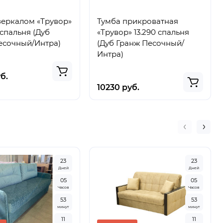
зеркалом «Трувор»
Тумба прикроватная
пальня (Дуб
«Трувор» 13.290 спальня
есочный/Интра)
(Дуб Гранж Песочный/
Интра)
б.
10230 руб.
2
3
2
3
Дней
Дней
0
5
0
5
Часов
Часов
5
3
5
3
минут
минут
1
0
1
0