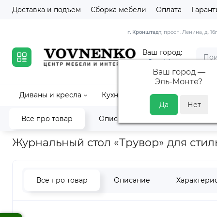
Доставка и подъем
Сборка мебели
Оплата
Гарант
г. Кронштадт
, просп. Ленина, д. 16
Ваш город:
Эль-Монте
Ваш город —
Эль-Монте
?
Диваны и кресла
Кухни
Кровати и матрасы
Все про товар
Описание
Характеристик
Главная
Коллекции
Трувор
Журнальный стол «Трувор» 1
Журнальный стол «Трувор» для стиль
Все про товар
Описание
Характери